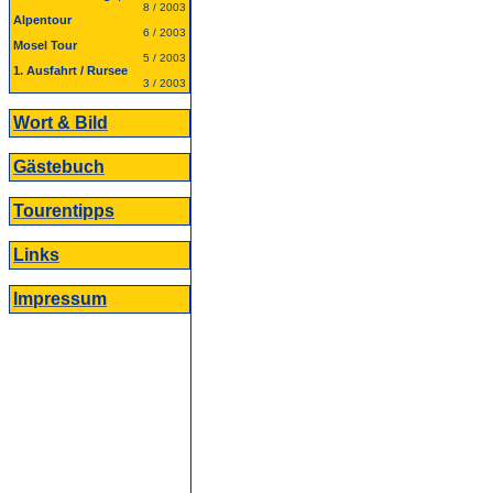
8 / 2003
Alpentour
6 / 2003
Mosel Tour
5 / 2003
1. Ausfahrt / Rursee
3 / 2003
Wort & Bild
Gästebuch
Tourentipps
Links
Impressum