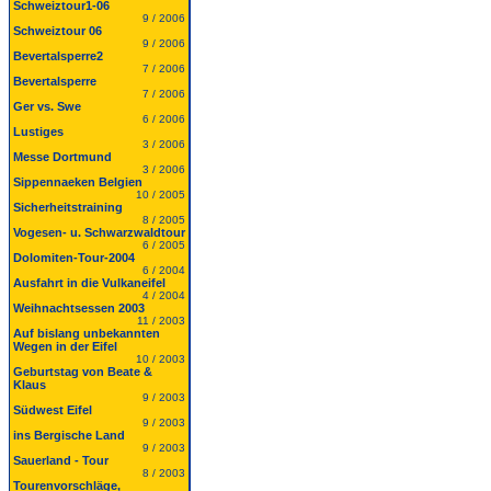
Schweiztour1-06
9 / 2006
Schweiztour 06
9 / 2006
Bevertalsperre2
7 / 2006
Bevertalsperre
7 / 2006
Ger vs. Swe
6 / 2006
Lustiges
3 / 2006
Messe Dortmund
3 / 2006
Sippennaeken Belgien
10 / 2005
Sicherheitstraining
8 / 2005
Vogesen- u. Schwarzwaldtour
6 / 2005
Dolomiten-Tour-2004
6 / 2004
Ausfahrt in die Vulkaneifel
4 / 2004
Weihnachtsessen 2003
11 / 2003
Auf bislang unbekannten
Wegen in der Eifel
10 / 2003
Geburtstag von Beate &
Klaus
9 / 2003
Südwest Eifel
9 / 2003
ins Bergische Land
9 / 2003
Sauerland - Tour
8 / 2003
Tourenvorschläge,