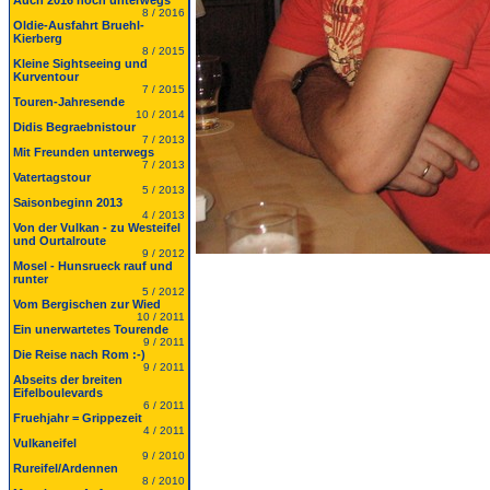
Auch 2016 noch unterwegs
8 / 2016
Oldie-Ausfahrt Bruehl-
Kierberg
8 / 2015
Kleine Sightseeing und
Kurventour
7 / 2015
Touren-Jahresende
10 / 2014
Didis Begraebnistour
7 / 2013
Mit Freunden unterwegs
7 / 2013
Vatertagstour
5 / 2013
Saisonbeginn 2013
4 / 2013
Von der Vulkan - zu Westeifel
und Ourtalroute
9 / 2012
Mosel - Hunsrueck rauf und
runter
5 / 2012
Vom Bergischen zur Wied
10 / 2011
Ein unerwartetes Tourende
9 / 2011
Die Reise nach Rom :-)
9 / 2011
Abseits der breiten
Eifelboulevards
6 / 2011
Fruehjahr = Grippezeit
4 / 2011
Vulkaneifel
9 / 2010
Rureifel/Ardennen
8 / 2010