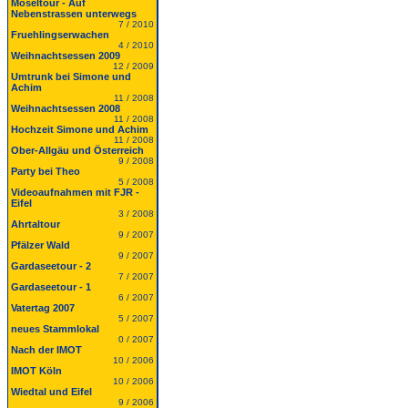
Moseltour - Auf
Nebenstrassen unterwegs
7 / 2010
Fruehlingserwachen
4 / 2010
Weihnachtsessen 2009
12 / 2009
Umtrunk bei Simone und
Achim
11 / 2008
Weihnachtsessen 2008
11 / 2008
Hochzeit Simone und Achim
11 / 2008
Ober-Allgäu und Österreich
9 / 2008
Party bei Theo
5 / 2008
Videoaufnahmen mit FJR -
Eifel
3 / 2008
Ahrtaltour
9 / 2007
Pfälzer Wald
9 / 2007
Gardaseetour - 2
7 / 2007
Gardaseetour - 1
6 / 2007
Vatertag 2007
5 / 2007
neues Stammlokal
0 / 2007
Nach der IMOT
10 / 2006
IMOT Köln
10 / 2006
Wiedtal und Eifel
9 / 2006