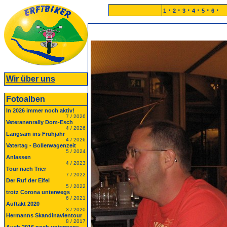
·
·
·
·
·
·
1
2
3
4
5
6
Wir über uns
Fotoalben
In 2026 immer noch aktiv!
7 / 2026
Veteranenrally Dom-Esch
4 / 2026
Langsam ins Frühjahr
4 / 2026
Vatertag - Bollerwagenzeit
5 / 2024
Anlassen
4 / 2023
Tour nach Trier
7 / 2022
Der Ruf der Eifel
5 / 2022
trotz Corona unterwegs
6 / 2021
Auftakt 2020
3 / 2020
Hermanns Skandinavientour
8 / 2017